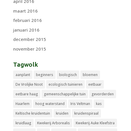
april 2016
maart 2016
februari 2016
januari 2016
december 2015
november 2015
Tagwolk
aanplant
beginners
biologisch
bloemen
De Vrolijke Noot
ecologisch tuinieren
eetbaar
eetbare haag
gemeenschappelijke tuin
gevorderden
Haarlem
hoog waterstand
Iris Veltman
kas
Keltische kruidentuin
kruiden
kruidenspiraal
kruidlaag
Kwekerij Arborealis
Kwekerij Auke Kleefstra