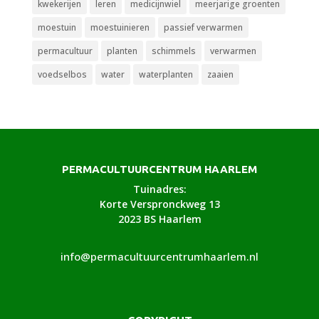
kwekerijen
leren
medicijnwiel
meerjarige groenten
moestuin
moestuinieren
passief verwarmen
permacultuur
planten
schimmels
verwarmen
voedselbos
water
waterplanten
zaaien
PERMACULTUURCENTRUM HAARLEM
Tuinadres:
Korte Verspronckweg 13
2023 BS Haarlem
info@permacultuurcentrumhaarlem.nl